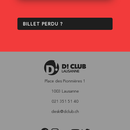
BILLET PERDU ?
Place des Pionnières 1
1003 Lausanne
021 351 51 40
desk@dclub.ch