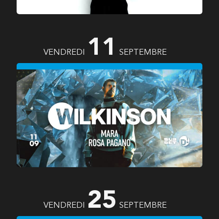
11
VENDREDI
SEPTEMBRE
WILKINSON
(UK)
MARA
(CH)
ROSA PAGANO
RUFFY
25
VENDREDI
SEPTEMBRE