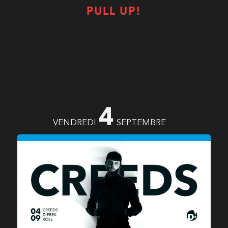
PULL UP!
4
VENDREDI
SEPTEMBRE
CREEDS
(FR)
D-FREK
RŌSE
(CH)