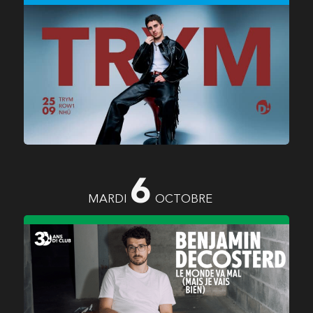
TRYM
(FR)
ROW1
NHŪ
(CH)
6
MARDI
OCTOBRE
BENJAMIN DECOSTERD