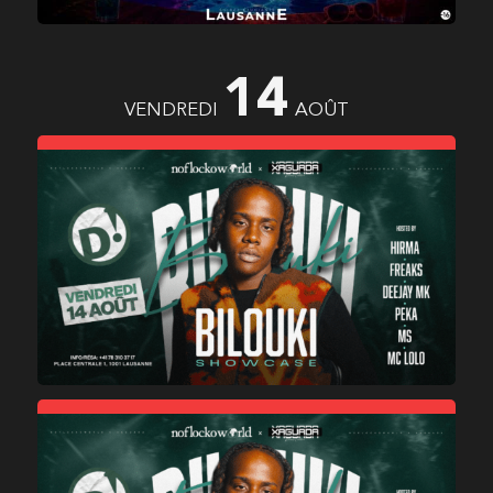
14
VENDREDI
AOÛT
XAGUADA X NO FLOCKO
WORLD
XAGUADA X NO FLOCKO
WORLD