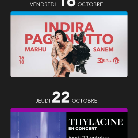
16
VENDREDI
OCTOBRE
INDIRA PAGANOTTO
MARHU
(BE)
SANEM
22
JEUDI
OCTOBRE
THYLACINE