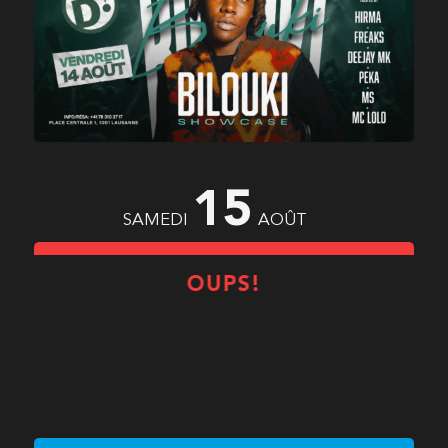
15
SAMEDI
AOÛT
OUPS!