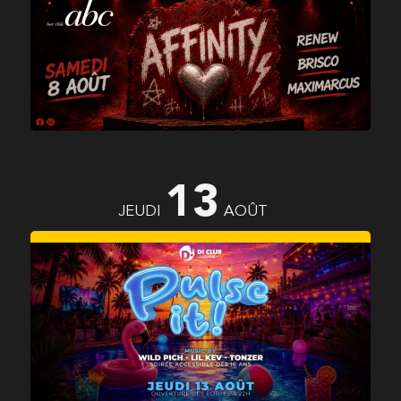
AFFINITY
13
JEUDI
AOÛT
PULSE IT