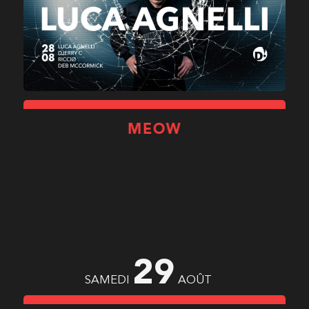
DJERRY C
RICCIØ
DEB MCCORMICK
(CH)
MEOW
29
SAMEDI
AOÛT