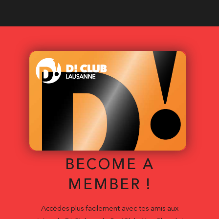
BECOME A
MEMBER !
Accédes plus facilement avec tes amis aux