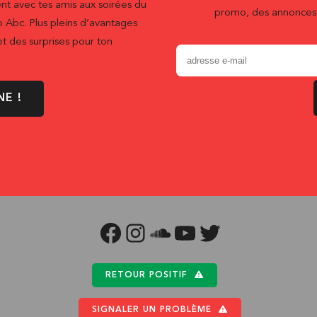
nt avec tes amis aux soirées du
promo, des annonces 
b Abc. Plus pleins d’avantages
t des surprises pour ton
NE !
FACEBOOK
INSTAGRAM
SOUNDCLOUD
YOUTUBE
TWITTER
RETOUR POSITIF
SIGNALER UN PROBLÈME