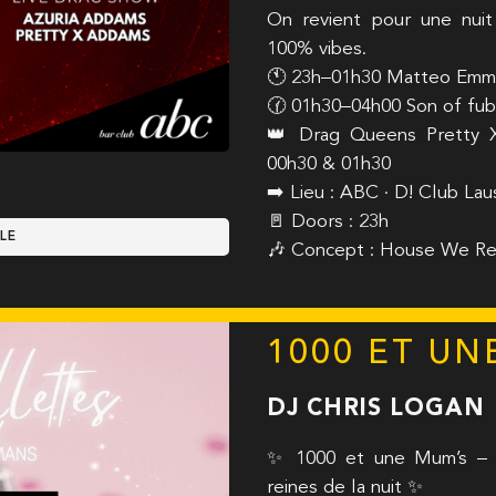
On revient pour une nu
100% vibes.
🕚 23h–01h30 Matteo Emme 
🕜 01h30–04h00 Son of fube
👑 Drag Queens Pretty 
00h30 & 01h30
➡️ Lieu : ABC · D! Club La
🚪 Doors : 23h
LE
🎶 Concept : House We R
1000 ET UN
DJ CHRIS LOGAN
✨ 1000 et une Mum’s – L
reines de la nuit ✨