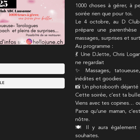
1000 choses à gérer, à pe
soirée rien que pour toi.
Le 4 octobre, au D Club
prépare une parenthèse d
massages, surprises et su
Au programme :
💃 Une DJette, Chris Loga
ne regardait
✨ Massages, tatoueuse, t
inédites et goodies
LE
📸 Un photobooth déjanté p
Cette soirée, c’est ta bulle 
Viens avec tes copines… ou
Parce qu’une maman, c’est 
nôtre.
🍽 Il y aura également d
souhaites.