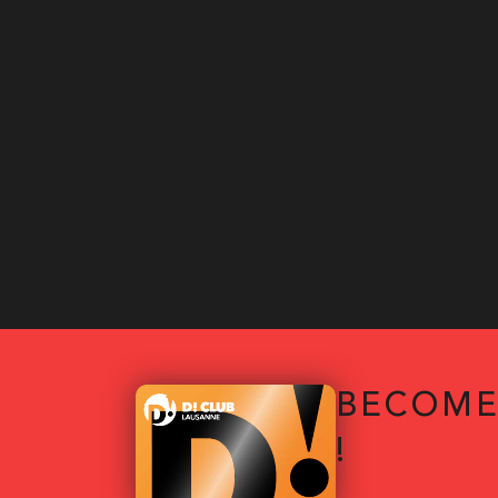
BECOME
!