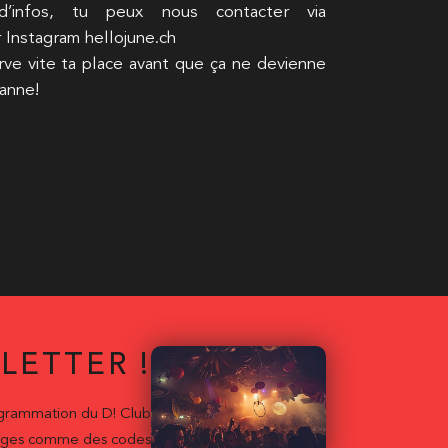
d’infos, tu peux nous contacter via
 Instagram hellojune.ch
ve vite ta place avant que ça ne devienne
anne!
LETTER !
ogrammation du D! Club
ntages comme des codes