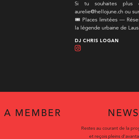
Si tu souhaites plus 
aurelie@hellojune.ch ou sur
🎟 Places limitées — Réser
la légende urbaine de Laus
DJ CHRIS LOGAN
 A MEMBER
NEWS
Restes au courant de la pr
et reçois pleins d’ava