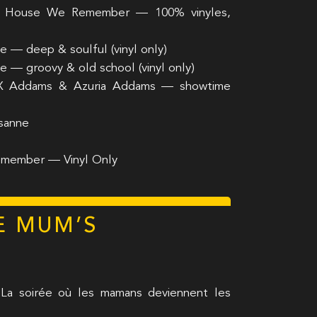
it House We Remember — 100% vinyles,
— deep & soulful (vinyl only)
 — groovy & old school (vinyl only)
X Addams & Azuria Addams — showtime
usanne
emember — Vinyl Only
E MUM’S
a soirée où les mamans deviennent les