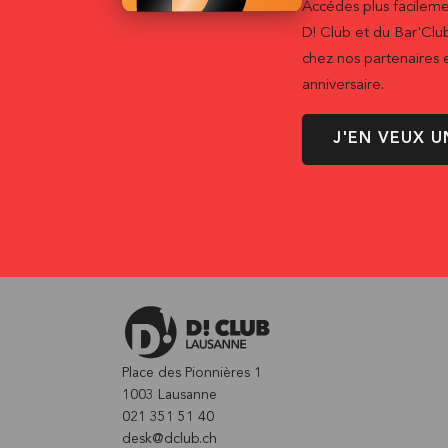
Accédes plus facileme
D! Club et du Bar'Clu
chez nos partenaires e
anniversaire.
J'EN VEUX U
Place des Pionnières 1
1003 Lausanne
021 351 51 40
desk@dclub.ch