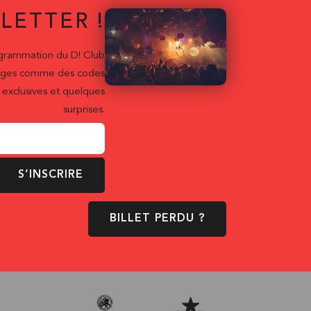
LETTER !
ogrammation du D! Club
ntages comme des codes
exclusives et quelques
surprises.
S’INSCRIRE
BILLET PERDU ?