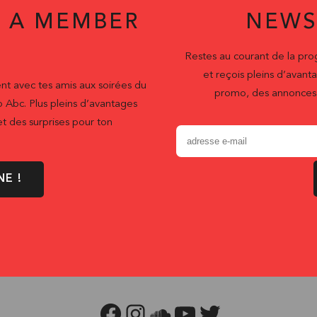
 A MEMBER
NEWS
Restes au courant de la pr
et reçois pleins d’ava
nt avec tes amis aux soirées du
promo, des annonces 
b Abc. Plus pleins d’avantages
t des surprises pour ton
NE !
FACEBOOK
INSTAGRAM
SOUNDCLOUD
YOUTUBE
TWITTER