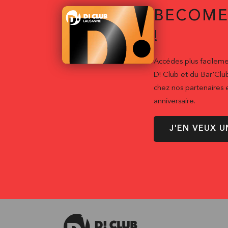
BECOME
!
Accédes plus facileme
D! Club et du Bar'Clu
chez nos partenaires e
anniversaire.
J'EN VEUX U