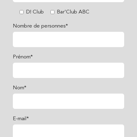
D! Club
Bar'Club ABC
Nombre de personnes*
Prénom*
Nom*
E-mail*