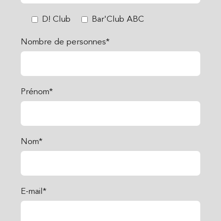
D! Club
Bar'Club ABC
Nombre de personnes*
Prénom*
Nom*
E-mail*