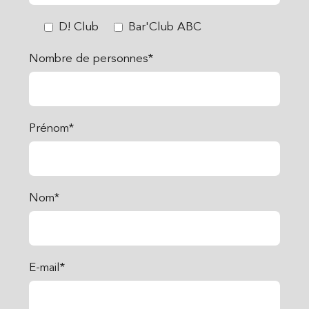
D! Club
Bar'Club ABC
Nombre de personnes*
Prénom*
Nom*
E-mail*