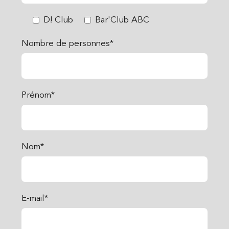
D! Club
Bar'Club ABC
Nombre de personnes*
Prénom*
Nom*
E-mail*