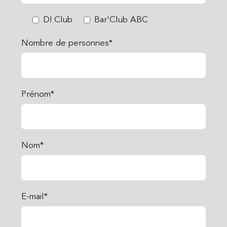
D! Club
Bar'Club ABC
Nombre de personnes*
Prénom*
Nom*
E-mail*