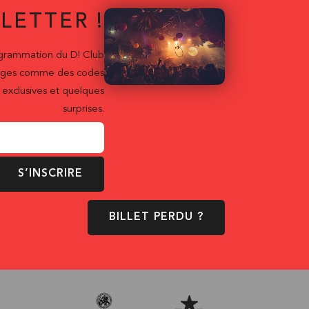
LETTER !
ogrammation du D! Club
ntages comme des codes
exclusives et quelques
surprises.
S’INSCRIRE
BILLET PERDU ?