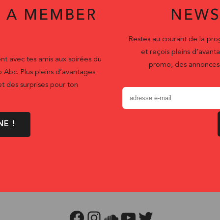
 A MEMBER
NEWS
Restes au courant de la pr
et reçois pleins d’ava
nt avec tes amis aux soirées du
promo, des annonces 
b Abc. Plus pleins d’avantages
t des surprises pour ton
NE !
FACEBOOK
INSTAGRAM
SOUNDCLOUD
YOUTUBE
TWITTER