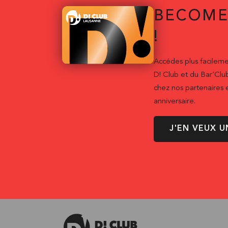
BECOME
!
Accédes plus facileme
D! Club et du Bar'Clu
chez nos partenaires e
anniversaire.
J'EN VEUX U