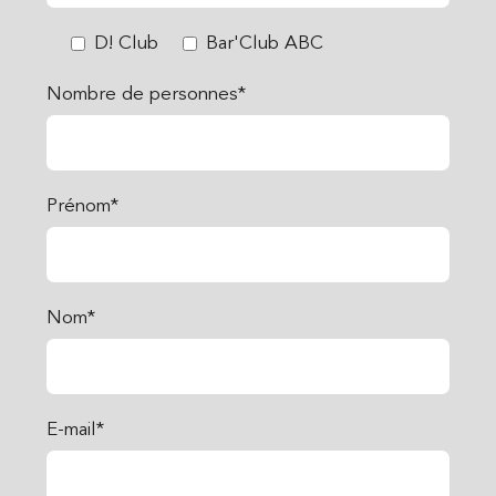
D! Club
Bar'Club ABC
Nombre de personnes*
Prénom*
Nom*
E-mail*