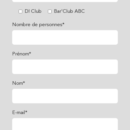
D! Club
Bar'Club ABC
Nombre de personnes*
Prénom*
Nom*
E-mail*