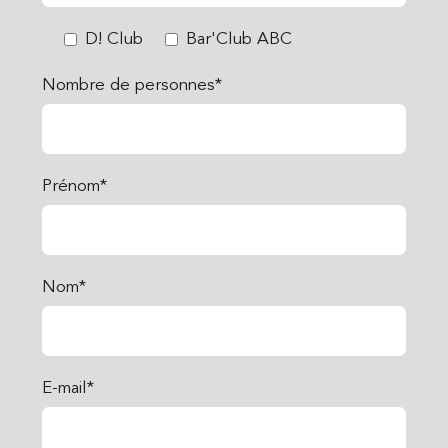
D! Club
Bar'Club ABC
Nombre de personnes*
Prénom*
Nom*
E-mail*