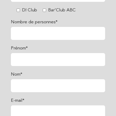
D! Club
Bar'Club ABC
Nombre de personnes*
Prénom*
Nom*
E-mail*