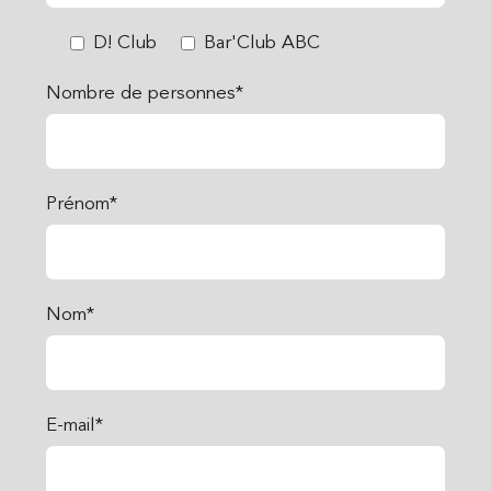
D! Club
Bar'Club ABC
Nombre de personnes*
Prénom*
Nom*
E-mail*