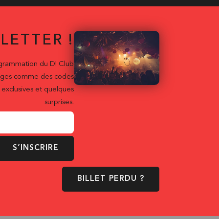
LETTER !
ogrammation du D! Club
ntages comme des codes
exclusives et quelques
surprises.
S’INSCRIRE
BILLET PERDU ?