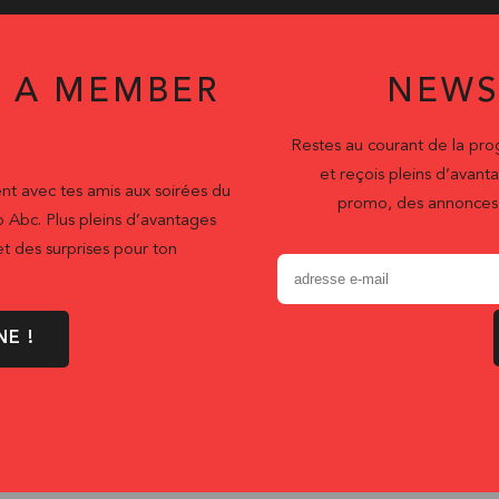
 A MEMBER
NEWS
Restes au courant de la pr
et reçois pleins d’ava
nt avec tes amis aux soirées du
promo, des annonces 
b Abc. Plus pleins d’avantages
t des surprises pour ton
NE !