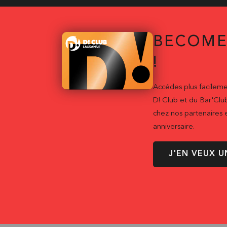
BECOME
!
Accédes plus facileme
D! Club et du Bar'Clu
chez nos partenaires e
anniversaire.
J'EN VEUX U