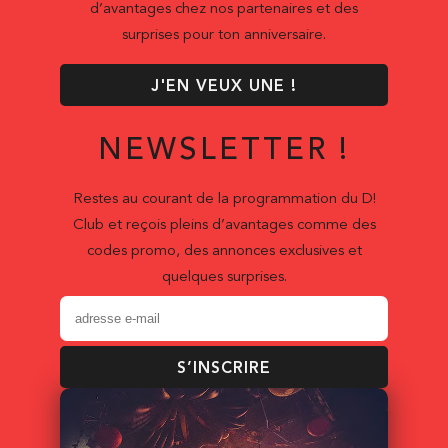
d’avantages chez nos partenaires et des
surprises pour ton anniversaire.
J'EN VEUX UNE !
NEWSLETTER !
Restes au courant de la programmation du D!
Club et reçois pleins d’avantages comme des
codes promo, des annonces exclusives et
quelques surprises.
S’INSCRIRE