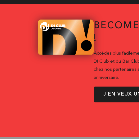
BECOME
!
Accédes plus facileme
D! Club et du Bar'Clu
chez nos partenaires e
anniversaire.
J'EN VEUX U