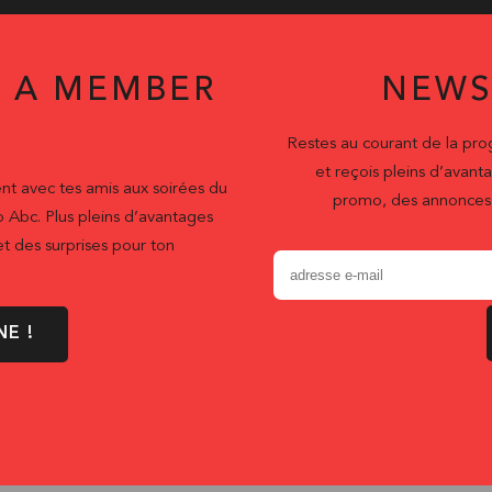
 A MEMBER
NEWS
Restes au courant de la pr
et reçois pleins d’ava
nt avec tes amis aux soirées du
promo, des annonces 
b Abc. Plus pleins d’avantages
t des surprises pour ton
NE !