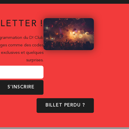
LETTER !
ogrammation du D! Club
ntages comme des codes
exclusives et quelques
surprises.
S’INSCRIRE
BILLET PERDU ?