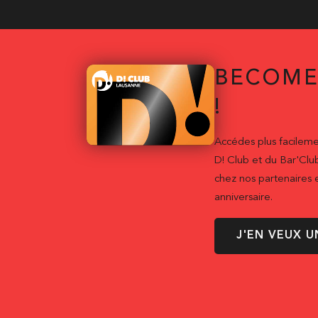
BECOME
!
Accédes plus facileme
D! Club et du Bar'Clu
chez nos partenaires e
anniversaire.
J'EN VEUX U