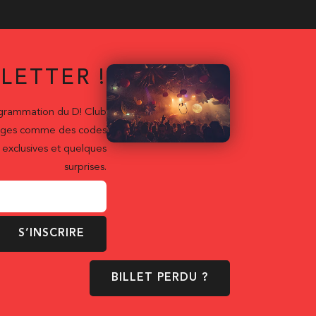
LETTER !
ogrammation du D! Club
ntages comme des codes
exclusives et quelques
surprises.
S’INSCRIRE
BILLET PERDU ?