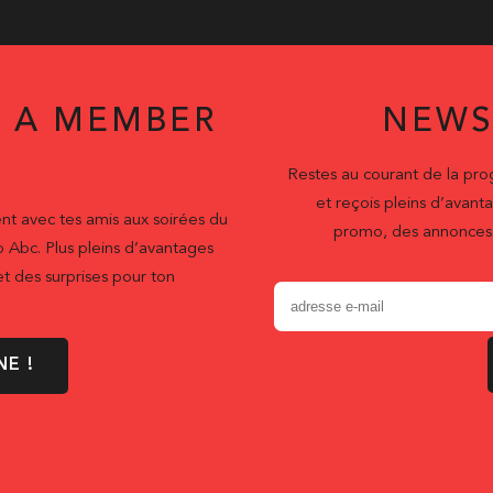
 A MEMBER
NEWS
Restes au courant de la pr
et reçois pleins d’ava
nt avec tes amis aux soirées du
promo, des annonces 
b Abc. Plus pleins d’avantages
t des surprises pour ton
NE !