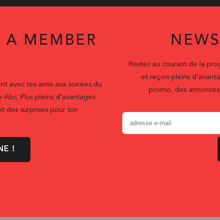
 A MEMBER
NEWS
Restes au courant de la pr
et reçois pleins d’ava
nt avec tes amis aux soirées du
promo, des annonces 
b Abc. Plus pleins d’avantages
t des surprises pour ton
NE !