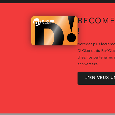
BECOME
!
Accédes plus facileme
D! Club et du Bar'Clu
chez nos partenaires e
anniversaire.
J'EN VEUX U