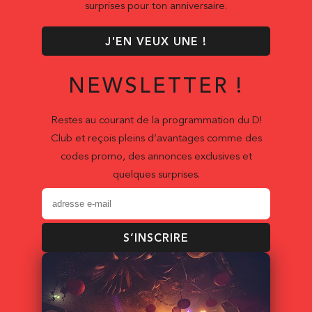
surprises pour ton anniversaire.
J'EN VEUX UNE !
NEWSLETTER !
Restes au courant de la programmation du D!
Club et reçois pleins d’avantages comme des
codes promo, des annonces exclusives et
quelques surprises.
S’INSCRIRE