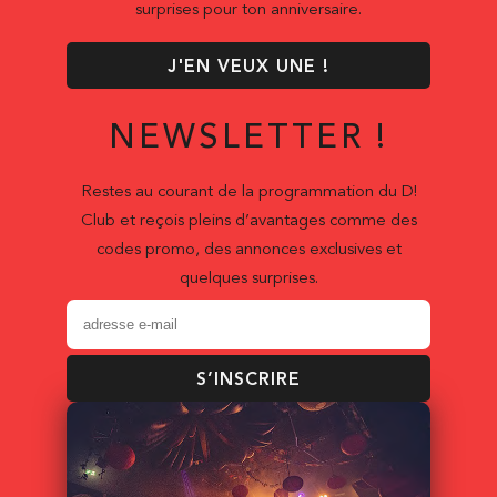
surprises pour ton anniversaire.
J'EN VEUX UNE !
NEWSLETTER !
Restes au courant de la programmation du D!
Club et reçois pleins d’avantages comme des
codes promo, des annonces exclusives et
quelques surprises.
S’INSCRIRE