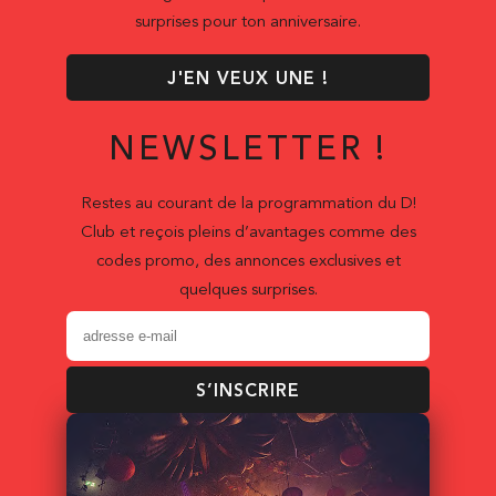
surprises pour ton anniversaire.
J'EN VEUX UNE !
NEWSLETTER !
Restes au courant de la programmation du D!
Club et reçois pleins d’avantages comme des
codes promo, des annonces exclusives et
quelques surprises.
S’INSCRIRE