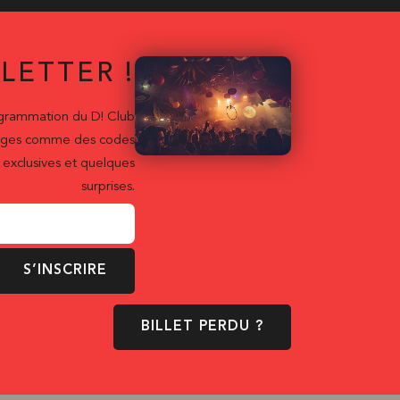
LETTER !
ogrammation du D! Club
ntages comme des codes
exclusives et quelques
surprises.
S’INSCRIRE
BILLET PERDU ?