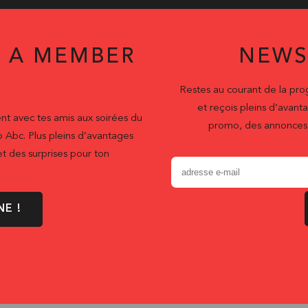
 A MEMBER
NEWS
Restes au courant de la pr
et reçois pleins d’ava
nt avec tes amis aux soirées du
promo, des annonces 
b Abc. Plus pleins d’avantages
t des surprises pour ton
NE !