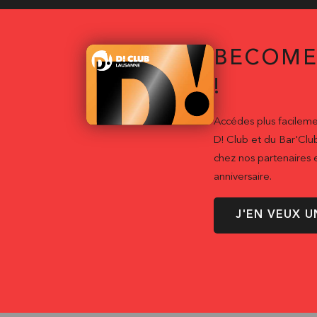
BECOME
!
Accédes plus facileme
D! Club et du Bar'Clu
chez nos partenaires e
anniversaire.
J'EN VEUX U