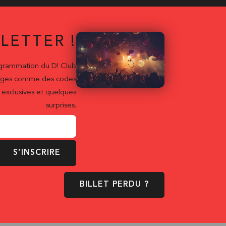
LETTER !
ogrammation du D! Club
ntages comme des codes
exclusives et quelques
surprises.
S’INSCRIRE
BILLET PERDU ?