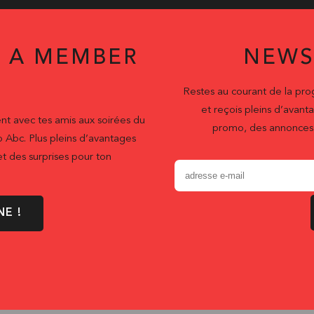
 A MEMBER
NEWS
Restes au courant de la pr
et reçois pleins d’ava
nt avec tes amis aux soirées du
promo, des annonces 
b Abc. Plus pleins d’avantages
t des surprises pour ton
NE !