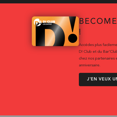
BECOME
!
Accédes plus facileme
D! Club et du Bar'Clu
chez nos partenaires e
anniversaire.
J'EN VEUX U