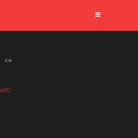
S
CH
 HARD