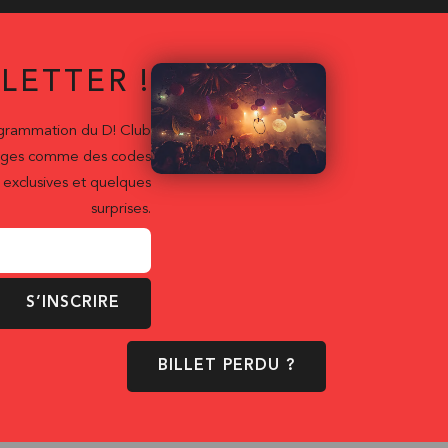
LETTER !
ogrammation du D! Club
ntages comme des codes
exclusives et quelques
surprises.
S’INSCRIRE
BILLET PERDU ?