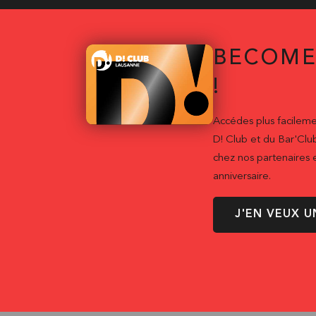
BECOME
!
Accédes plus facileme
D! Club et du Bar'Clu
chez nos partenaires e
anniversaire.
J'EN VEUX U