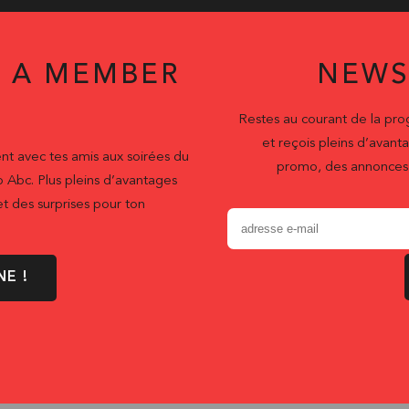
 A MEMBER
NEWS
Restes au courant de la pr
et reçois pleins d’ava
nt avec tes amis aux soirées du
promo, des annonces 
b Abc. Plus pleins d’avantages
t des surprises pour ton
NE !