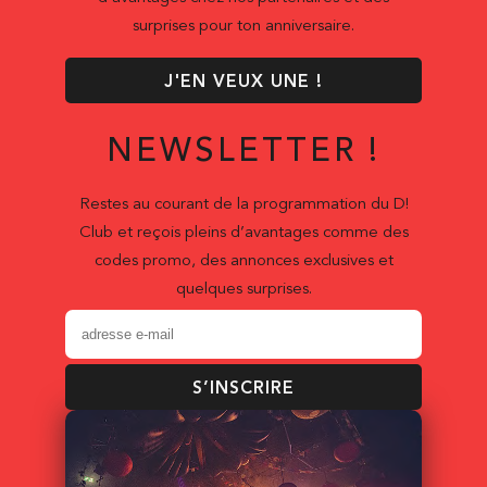
surprises pour ton anniversaire.
J'EN VEUX UNE !
NEWSLETTER !
Restes au courant de la programmation du D!
Club et reçois pleins d’avantages comme des
codes promo, des annonces exclusives et
quelques surprises.
S’INSCRIRE