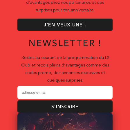
d’avantages chez nos partenaires et des
surprises pour ton anniversaire.
J'EN VEUX UNE !
NEWSLETTER !
Restes au courant de la programmation du D!
Club et reçois pleins d’avantages comme des
codes promo, des annonces exclusives et
quelques surprises.
S’INSCRIRE