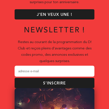
surprises pour ton anniversaire.
J'EN VEUX UNE !
NEWSLETTER !
Restes au courant de la programmation du D!
Club et reçois pleins d’avantages comme des
codes promo, des annonces exclusives et
quelques surprises.
S’INSCRIRE