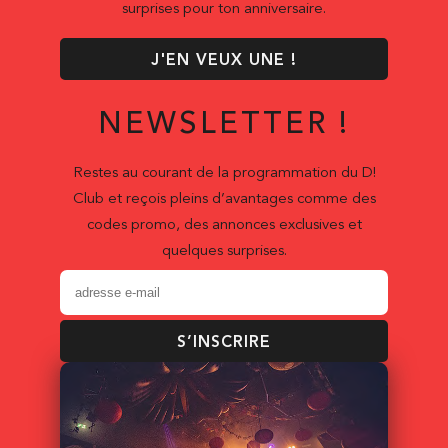
surprises pour ton anniversaire.
J'EN VEUX UNE !
NEWSLETTER !
Restes au courant de la programmation du D!
Club et reçois pleins d’avantages comme des
codes promo, des annonces exclusives et
quelques surprises.
S’INSCRIRE