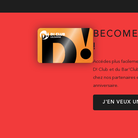
BECOME
!
Accédes plus facileme
D! Club et du Bar'Clu
chez nos partenaires e
anniversaire.
J'EN VEUX U