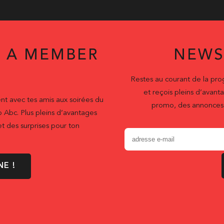
 A MEMBER
NEWS
Restes au courant de la pr
et reçois pleins d’ava
nt avec tes amis aux soirées du
promo, des annonces 
b Abc. Plus pleins d’avantages
t des surprises pour ton
NE !