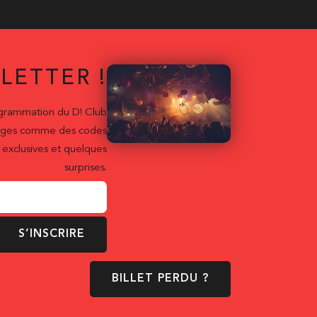
LETTER !
ogrammation du D! Club
ntages comme des codes
exclusives et quelques
surprises.
S’INSCRIRE
BILLET PERDU ?