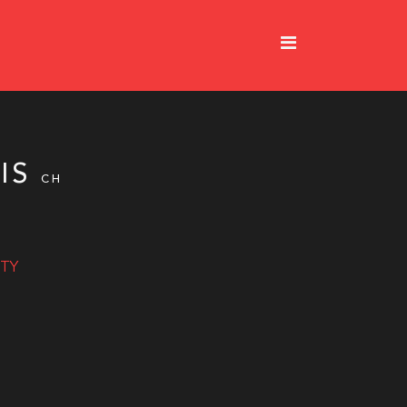
IS
CH
ITY