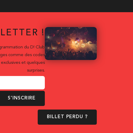
LETTER !
ogrammation du D! Club
ntages comme des codes
exclusives et quelques
surprises.
S’INSCRIRE
BILLET PERDU ?