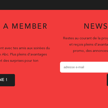
 A MEMBER
NEWS
Restes au courant de la pr
et reçois pleins d’ava
nt avec tes amis aux soirées du
promo, des annonces 
b Abc. Plus pleins d’avantages
t des surprises pour ton
NE !