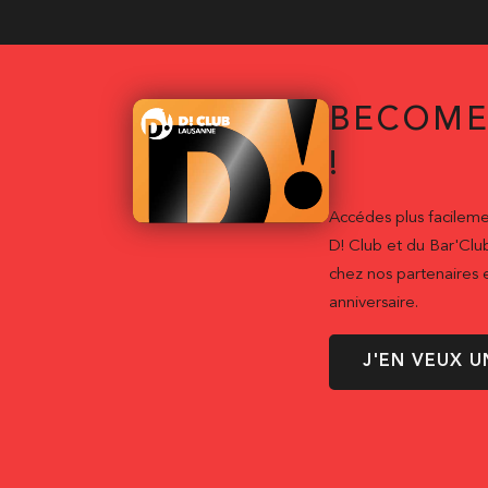
BECOME
!
Accédes plus facileme
D! Club et du Bar'Clu
chez nos partenaires e
anniversaire.
J'EN VEUX U