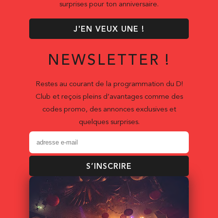
surprises pour ton anniversaire.
J'EN VEUX UNE !
NEWSLETTER !
Restes au courant de la programmation du D!
Club et reçois pleins d’avantages comme des
codes promo, des annonces exclusives et
quelques surprises.
S’INSCRIRE