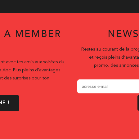
 A MEMBER
NEWS
Restes au courant de la pr
et reçois pleins d’ava
nt avec tes amis aux soirées du
promo, des annonces 
b Abc. Plus pleins d’avantages
t des surprises pour ton
NE !