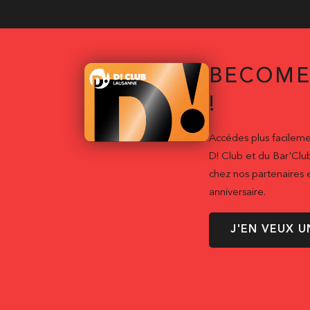
BECOME
!
Accédes plus facileme
D! Club et du Bar'Clu
chez nos partenaires e
anniversaire.
J'EN VEUX U