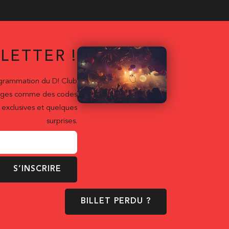
LETTER !
ogrammation du D! Club
ntages comme des codes
exclusives et quelques
surprises.
S’INSCRIRE
BILLET PERDU ?