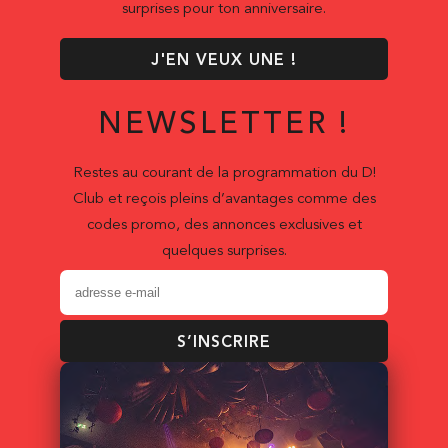
surprises pour ton anniversaire.
J'EN VEUX UNE !
NEWSLETTER !
Restes au courant de la programmation du D!
Club et reçois pleins d’avantages comme des
codes promo, des annonces exclusives et
quelques surprises.
S’INSCRIRE