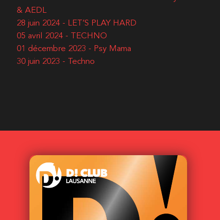
& AEDL
28 juin 2024 - LET’S PLAY HARD
05 avril 2024 - TECHNO
01 décembre 2023 - Psy Mama
30 juin 2023 - Techno