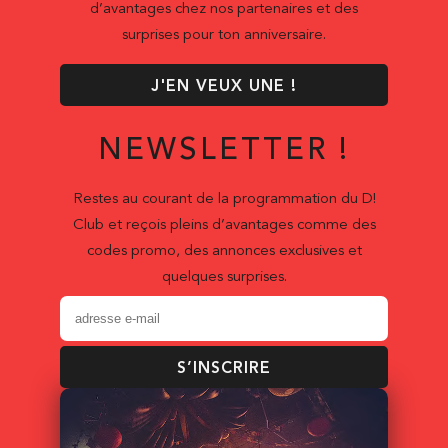
d’avantages chez nos partenaires et des
surprises pour ton anniversaire.
J'EN VEUX UNE !
NEWSLETTER !
Restes au courant de la programmation du D!
Club et reçois pleins d’avantages comme des
codes promo, des annonces exclusives et
quelques surprises.
S’INSCRIRE