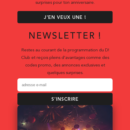
surprises pour ton anniversaire.
J'EN VEUX UNE !
NEWSLETTER !
Restes au courant de la programmation du D!
Club et reçois pleins d’avantages comme des
codes promo, des annonces exclusives et
quelques surprises.
S’INSCRIRE