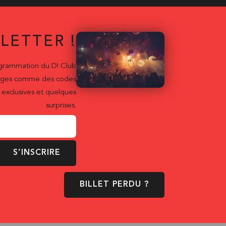
LETTER !
ogrammation du D! Club
ntages comme des codes
exclusives et quelques
surprises.
S’INSCRIRE
BILLET PERDU ?