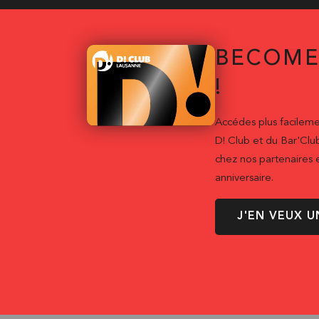
BECOME
!
Accédes plus facileme
D! Club et du Bar'Clu
chez nos partenaires e
anniversaire.
J'EN VEUX U