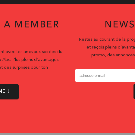
 A MEMBER
NEWS
Restes au courant de la pr
et reçois pleins d’ava
nt avec tes amis aux soirées du
promo, des annonces 
b Abc. Plus pleins d’avantages
t des surprises pour ton
NE !