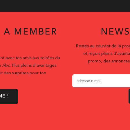
 A MEMBER
NEWS
Restes au courant de la pr
et reçois pleins d’ava
nt avec tes amis aux soirées du
promo, des annonces 
b Abc. Plus pleins d’avantages
t des surprises pour ton
NE !