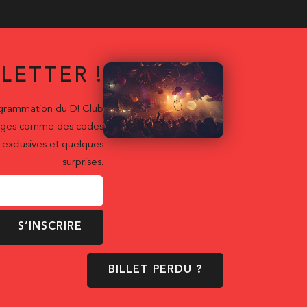
LETTER !
ogrammation du D! Club
ntages comme des codes
exclusives et quelques
surprises.
S’INSCRIRE
BILLET PERDU ?