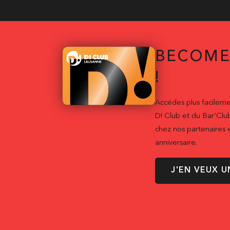
BECOME
!
Accédes plus facileme
D! Club et du Bar'Clu
chez nos partenaires e
anniversaire.
J'EN VEUX U