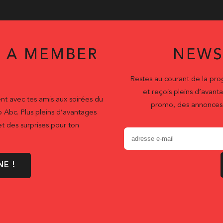
 A MEMBER
NEWS
Restes au courant de la pr
et reçois pleins d’ava
nt avec tes amis aux soirées du
promo, des annonces 
b Abc. Plus pleins d’avantages
t des surprises pour ton
NE !