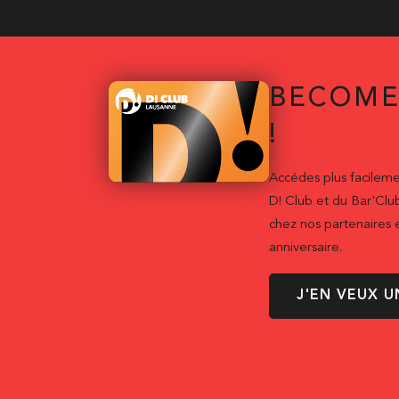
BECOME
!
Accédes plus facileme
D! Club et du Bar'Clu
chez nos partenaires e
anniversaire.
J'EN VEUX U