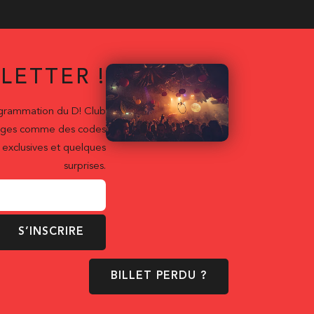
LETTER !
ogrammation du D! Club
ntages comme des codes
exclusives et quelques
surprises.
S’INSCRIRE
BILLET PERDU ?