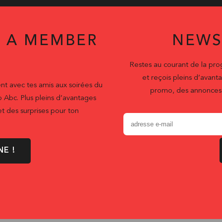
 A MEMBER
NEWS
Restes au courant de la pr
et reçois pleins d’ava
nt avec tes amis aux soirées du
promo, des annonces 
b Abc. Plus pleins d’avantages
t des surprises pour ton
NE !