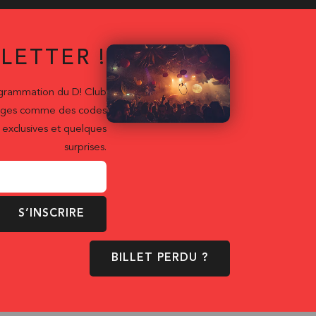
LETTER !
ogrammation du D! Club
ntages comme des codes
exclusives et quelques
surprises.
S’INSCRIRE
BILLET PERDU ?