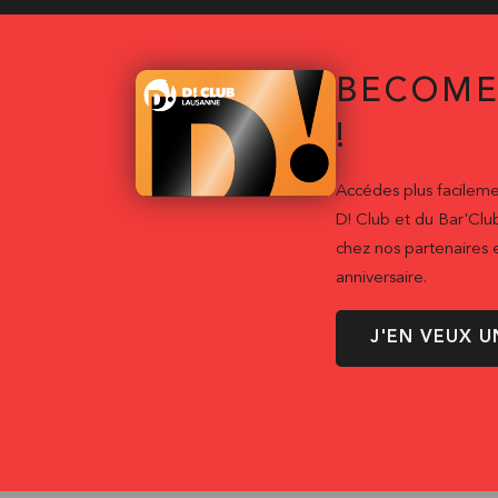
BECOME
!
Accédes plus facileme
D! Club et du Bar'Clu
chez nos partenaires e
anniversaire.
J'EN VEUX U