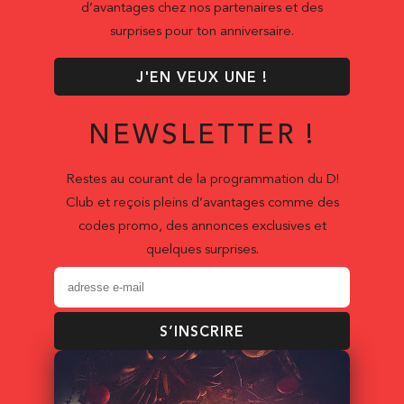
d’avantages chez nos partenaires et des
surprises pour ton anniversaire.
J'EN VEUX UNE !
NEWSLETTER !
Restes au courant de la programmation du D!
Club et reçois pleins d’avantages comme des
codes promo, des annonces exclusives et
quelques surprises.
S’INSCRIRE