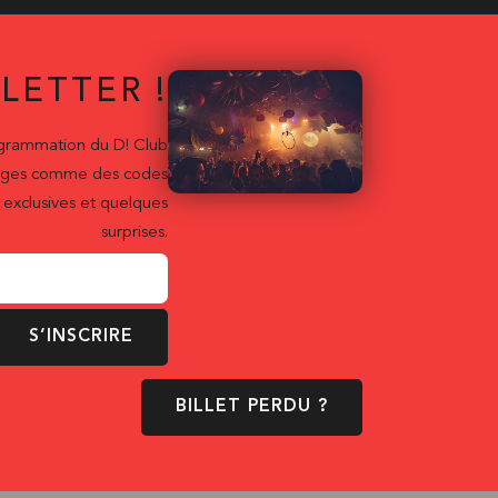
LETTER !
ogrammation du D! Club
ntages comme des codes
exclusives et quelques
surprises.
S’INSCRIRE
BILLET PERDU ?