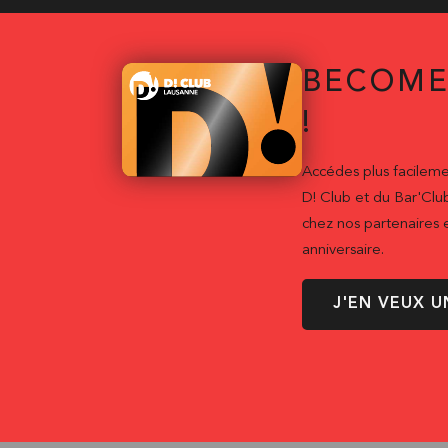
BECOME
!
Accédes plus facileme
D! Club et du Bar'Clu
chez nos partenaires e
anniversaire.
J'EN VEUX U