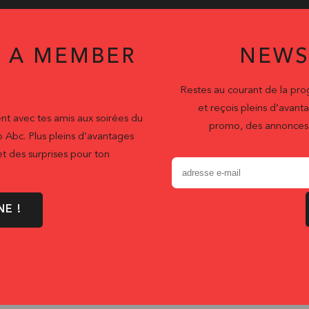
 A MEMBER
NEWS
Restes au courant de la pr
et reçois pleins d’ava
nt avec tes amis aux soirées du
promo, des annonces 
b Abc. Plus pleins d’avantages
t des surprises pour ton
NE !