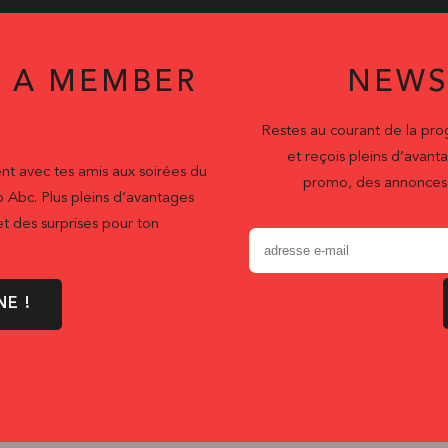
 A MEMBER
NEWS
Restes au courant de la pr
et reçois pleins d’ava
nt avec tes amis aux soirées du
promo, des annonces 
b Abc. Plus pleins d’avantages
t des surprises pour ton
NE !