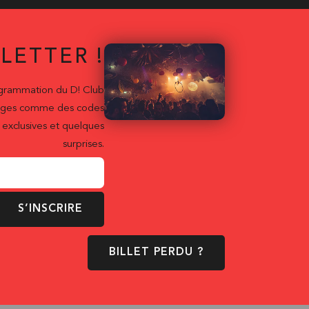
LETTER !
ogrammation du D! Club
ntages comme des codes
exclusives et quelques
surprises.
S’INSCRIRE
BILLET PERDU ?