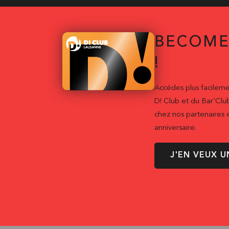
BECOME
!
Accédes plus facileme
D! Club et du Bar'Clu
chez nos partenaires e
anniversaire.
J'EN VEUX U