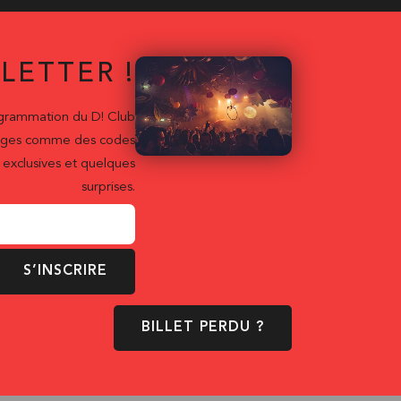
LETTER !
ogrammation du D! Club
ntages comme des codes
exclusives et quelques
surprises.
S’INSCRIRE
BILLET PERDU ?