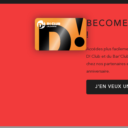
BECOME
!
Accédes plus facileme
D! Club et du Bar'Clu
chez nos partenaires e
anniversaire.
J'EN VEUX U