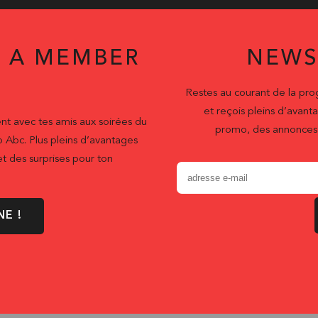
 A MEMBER
NEWS
Restes au courant de la pr
et reçois pleins d’ava
nt avec tes amis aux soirées du
promo, des annonces 
b Abc. Plus pleins d’avantages
t des surprises pour ton
NE !