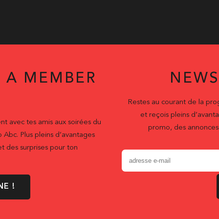
 A MEMBER
NEWS
Restes au courant de la pr
et reçois pleins d’ava
nt avec tes amis aux soirées du
promo, des annonces 
b Abc. Plus pleins d’avantages
t des surprises pour ton
NE !