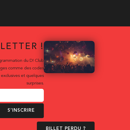
LETTER !
ogrammation du D! Club
ntages comme des codes
exclusives et quelques
surprises.
S’INSCRIRE
BILLET PERDU ?