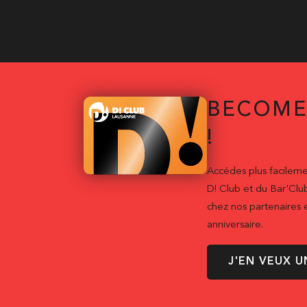
BECOME
!
Accédes plus facileme
D! Club et du Bar'Clu
chez nos partenaires e
anniversaire.
J'EN VEUX U