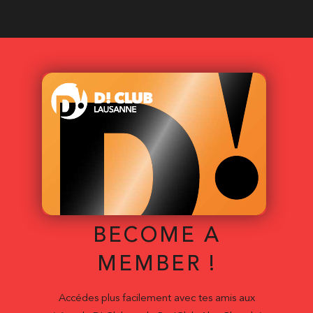
BECOME A
MEMBER !
Accédes plus facilement avec tes amis aux