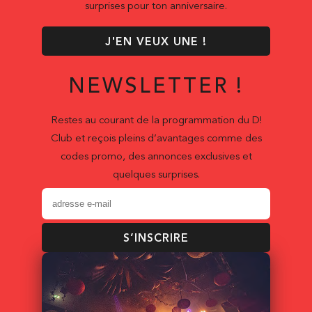
surprises pour ton anniversaire.
J'EN VEUX UNE !
NEWSLETTER !
Restes au courant de la programmation du D!
Club et reçois pleins d’avantages comme des
codes promo, des annonces exclusives et
quelques surprises.
S’INSCRIRE