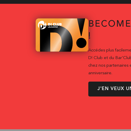
BECOME
!
Accédes plus facileme
D! Club et du Bar'Clu
chez nos partenaires e
anniversaire.
J'EN VEUX U