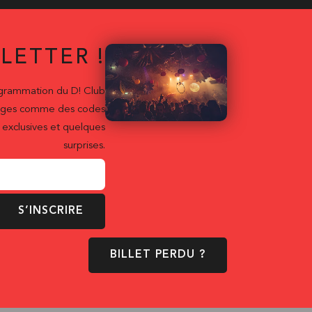
LETTER !
ogrammation du D! Club
ntages comme des codes
exclusives et quelques
surprises.
S’INSCRIRE
BILLET PERDU ?