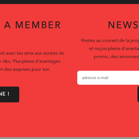
 A MEMBER
NEWS
Restes au courant de la pr
et reçois pleins d’ava
nt avec tes amis aux soirées du
promo, des annonces 
b Abc. Plus pleins d’avantages
t des surprises pour ton
NE !